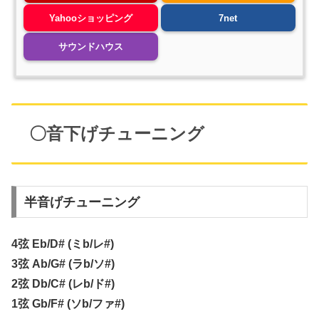
Yahooショッピング
7net
サウンドハウス
〇音下げチューニング
半音げチューニング
4弦 Eb/D# (ミb/レ#)
3弦 Ab/G# (ラb/ソ#)
2弦 Db/C# (レb/ド#)
1弦 Gb/F# (ソb/ファ#)