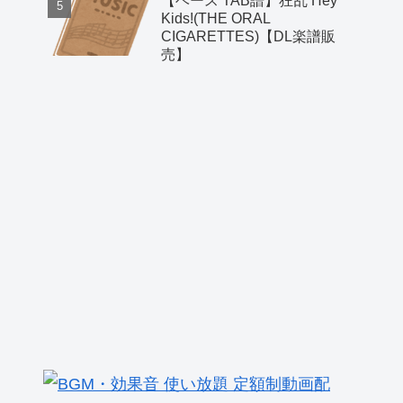
【ベース TAB譜】狂乱 Hey
Kids!(THE ORAL
CIGARETTES)【DL楽譜販
売】