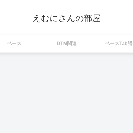
えむにさんの部屋
ベース
DTM関連
ベースTab譜