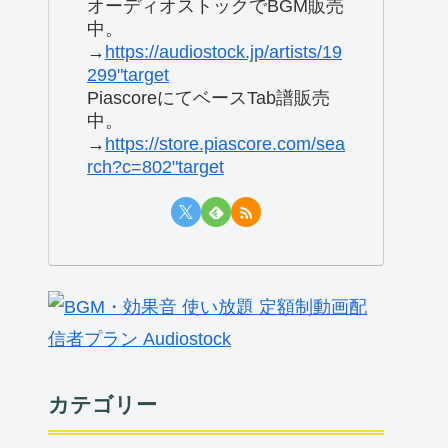
オーディオストックでBGM販売
中。
→
https://audiostock.jp/artists/19
299"target
PiascoreにてベースTab譜販売
中。
→
https://store.piascore.com/sea
rch?c=802"target
カテゴリー