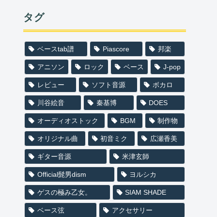
タグ
ベースtab譜
Piascore
邦楽
アニソン
ロック
ベース
J-pop
レビュー
ソフト音源
ボカロ
川谷絵音
秦基博
DOES
オーディオストック
BGM
制作物
オリジナル曲
初音ミク
広瀬香美
ギター音源
米津玄師
Official髭男dism
ヨルシカ
ゲスの極み乙女。
SIAM SHADE
ベース弦
アクセサリー