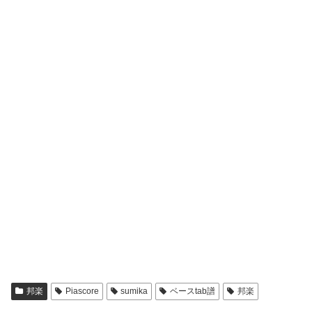
邦楽
Piascore
sumika
ベースtab譜
邦楽