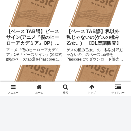
【ベース TAB譜】ピース
【ベース TAB譜】私以外
サイン(アニメ『僕のヒー
私じゃないの(ゲスの極み
ローアカデミア』OP）
乙女。) 【DL楽譜販売】
【DL楽譜販売】
アニメ『僕のヒーローアカデミ
ゲスの極み乙女。の「私以外私じ
ア』OP「ピースサイン」(米津玄
ゃないの」のベースtab譜を
師)のベースtab譜をPiascoreにて
Piascoreにてダウンロード販売し
ダウンロード販売しています。
ています。
メニュー
ホーム
検索
トップ
サイドバー
【ベース TAB譜】スクー
【ベースTAB譜】さっちゃ
ルマジシャンガール (ハン
んのセクシーカレー(大森
ブレッダーズ) 【DL楽譜
靖子)【DL楽譜販売】
販売】
ハンブレッダーズの「スクールマ
大森靖子の「さっちゃんのセクシ
ジシャンガール」のベースtab譜
ーカレー」のベースtab譜を
をPiascoreにてダウンロード販売
Piascoreにてダウンロード販売し