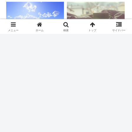
メニュー
ホーム
検索
トップ
サイドバー
【BGM・素材】爽やかで
【BGM・素材】のんびり
疾走感のあるストリングス
と穏やかな朝に合う温かい
ポップ【音源販売】
BGM【音源販売】
オーディオストックにて、爽やか
オーディオストックにて、穏やか
で疾走感のあるストリングスポッ
な朝にぴったりのBGMを販売し
プを販売しています。ゲームや映
ています。ゲームや映像、CMな
像、CMなどにも使える商用利用
どにも使える商用利用可能な著作
可能な著作権フリー音源です。
権フリー音源です。
【BGM・素材】はじまり
【BGM・素材】コーヒー
を感じる軽快な朝の
ブレイクに合うボサノバ
BGM【音源販売】
BGM【音源販売】
オーディオストックにて、はじま
オーディオストックにて、コーヒ