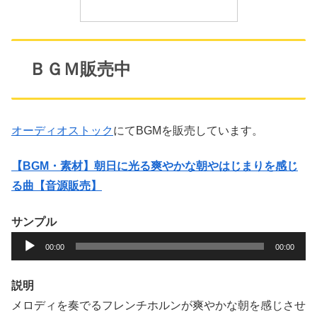
ＢＧＭ販売中
オーディオストック
にてBGMを販売しています。
【BGM・素材】朝日に光る爽やかな朝やはじまりを感じ
る曲【音源販売】
サンプル
音
00:00
00:00
声
プ
説明
レ
メロディを奏でるフレンチホルンが爽やかな朝を感じさせ