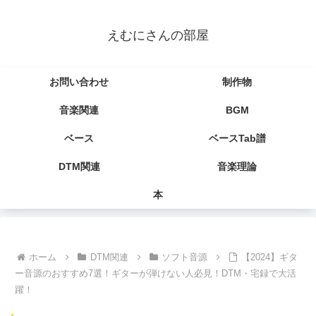
えむにさんの部屋
お問い合わせ
制作物
音楽関連
BGM
ベース
ベースTab譜
DTM関連
音楽理論
本
ホーム
DTM関連
ソフト音源
【2024】ギタ
ー音源のおすすめ7選！ギターが弾けない人必見！DTM・宅録で大活
躍！