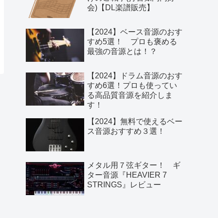
【ベース TAB譜】狂乱 Hey
Kids!(THE ORAL
CIGARETTES)【DL楽譜販
売】