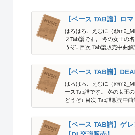
広瀬香美のベースTAB譜の一覧です。
【ベース TAB譜】ロ
はろはろ、えむに（@m2_M
スTab譜です。 冬の女王の