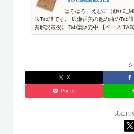
うぞ↓ 目次 Tab譜販売中曲解
【ベース TAB譜】DEA
はろはろ、えむに（@m2_MM
ースTab譜です。 冬の女王
どうぞ↓ 目次 Tab譜販売中
【ベース TAB譜】ゲ
【DL楽譜販売】
はろはろ、えむに（@m2_M
スTab譜です。 広瀬香美の他の曲のTab
奏解説最後に Tab譜販売中 【ベース TAB