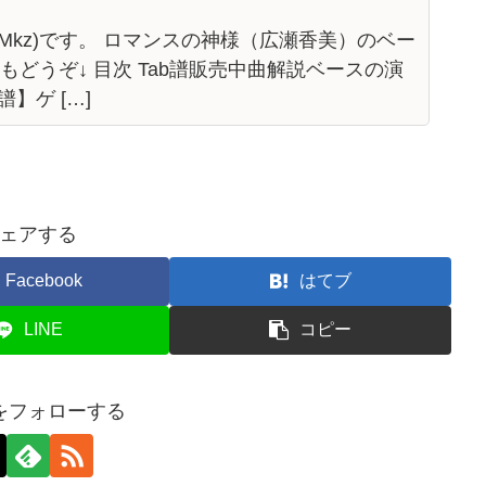
説ベースの演奏解説最後に Tab譜販 […]
R……again (広瀬香美)【DL楽譜販売】
kz)です。 DEAR……again（広瀬香美）のベ
の名曲第二弾です。 広瀬香美の他の曲のTab譜も
曲解説ベースの演奏解説最後に T […]
レンデが溶けるほど恋したい(広瀬香美)
Mkz)です。 ロマンスの神様（広瀬香美）のベー
譜もどうぞ↓ 目次 Tab譜販売中曲解説ベースの演
譜】ゲ […]