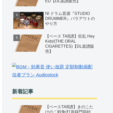
【超低音！】様々なドロッ
プチューニング一覧【4弦
ベース】
【毎日の練習】ベース基礎
練習フレーズ集
【ベース TAB譜】修羅
(DOES) アニメ『銀魂』
ED【DL楽譜販売】
NI ドラム音源『STUDIO
DRUMMER』パラアウトの
やり方