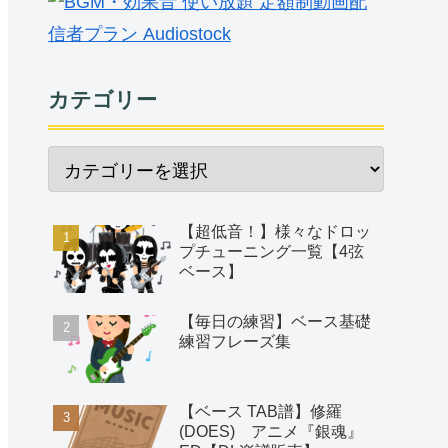
オーディオストックでBGM販売
中。
→
https://audiostock.jp/artists/19
299"target
PiascoreにてベースTab譜販売
中。
→
https://store.piascore.com/sea
rch?c=802"target
カテゴリー