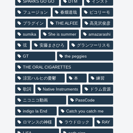
メタル用７弦ギター！ ギ
ター音源『HEAVIER 7
STRINGS』レビュー