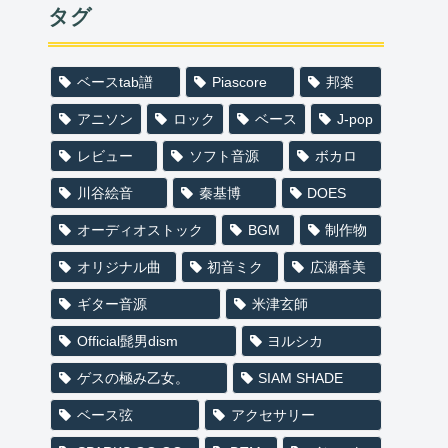
新着記事
【ベースTAB譜】きのこた
けのこ戦争(打首獄門同好
会)【DL楽譜販売】
【2024】ベース音源のおす
すめ5選！ プロも褒める
最強の音源とは！？
【2024】ドラム音源のおす
すめ6選！プロも使ってい
る高品質音源を紹介しま
す！
【2024】無料で使えるベー
ス音源おすすめ３選！